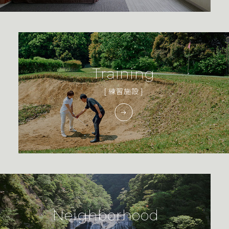
Training
[ 練習施設 ]
Neighborhood