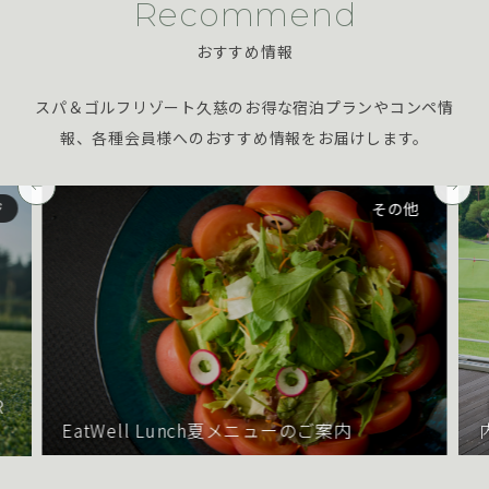
Recommend
おすすめ情報
スパ＆ゴルフリゾート久慈のお得な宿泊プランやコンペ情
報、
各種会員様へのおすすめ情報をお届けします。
その他
ジ
R
EatWell Lunch夏メニューのご案内