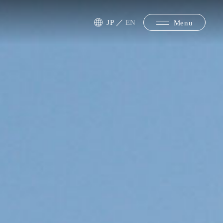
JP
／
EN
Menu