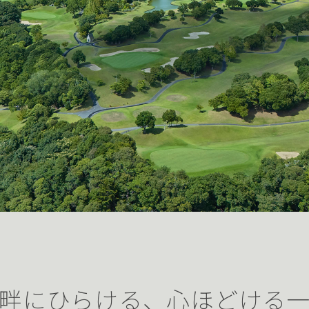
畔にひらける、
心ほどける