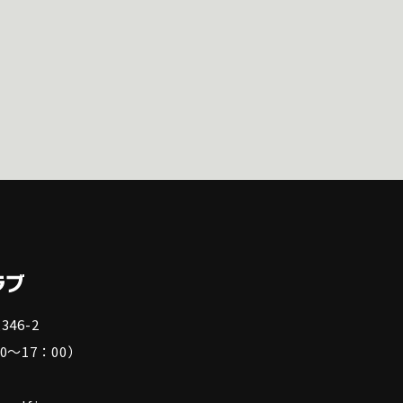
46-2
0～17：00）