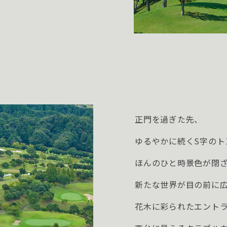
正門を過ぎた先、
ゆるやかに続くS字のト
ほんのひと時景色が閉
新たな世界が目の前に
花木に彩られたエント