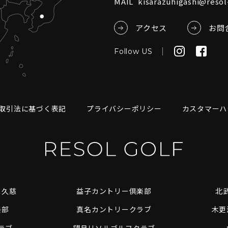
MAIL
kisarazuhigashi@resol-
アクセス
お問
Follow US
取引法に基づく表記
プライバシーポリシー
カスタマーハ
ト久慈
益子カントリー倶楽部
北
楽部
真名カントリークラブ
木更
ラブ
望月リソルゴルフクラブ