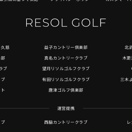
ト久慈
益子カントリー倶楽部
北
楽部
真名カントリークラブ
木更
ラブ
望月リソルゴルフクラブ
ラブ
有田リソルゴルフクラブ
三木
ート
唐津ゴルフ倶楽部
運営提携
ラブ
西脇カントリークラブ
レ