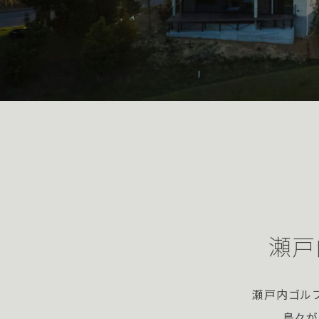
瀬戸
瀬戸内ゴル
島々が