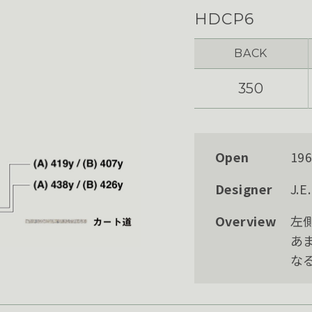
HDCP6
BACK
350
Open
19
Designer
J.
Overview
左
あ
な