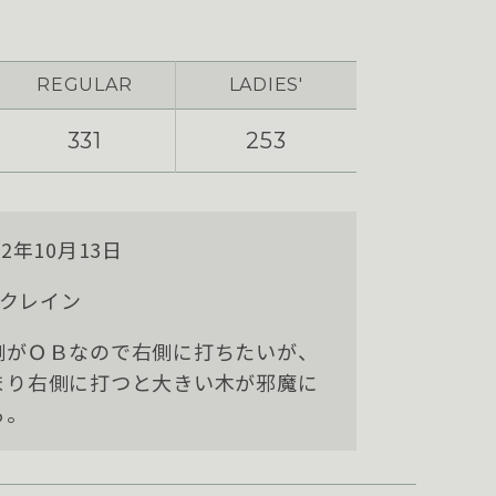
REGULAR
LADIES'
331
253
62年10月13日
E.クレイン
側がＯＢなので右側に打ちたいが、
まり右側に打つと大きい木が邪魔に
る。