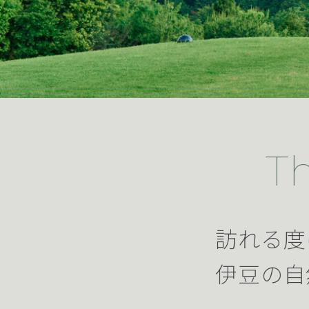
T
訪れる度
伊豆の自