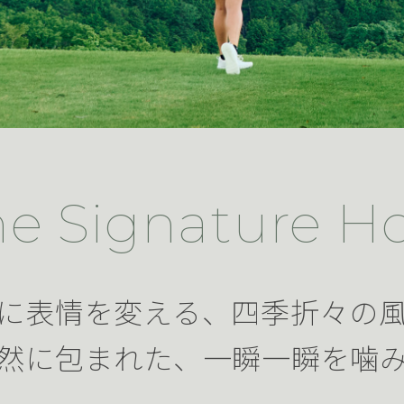
he Signature Ho
に表情を変える、四季折々の
然に包まれた、一瞬一瞬を噛