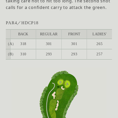
taking care not to hit too long. The second shot
calls for a confident carry to attack the green.
PAR4／HDCP18
BACK
REGULAR
FRONT
LADIES'
（A）
318
301
301
265
（B）
310
293
293
257