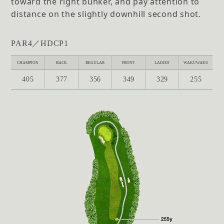
toward the right bunker, and pay attention to
distance on the slightly downhill second shot.
PAR4／HDCP1
CHAMPION
BACK
REGULAR
FRONT
LADIES'
WAKUWAKU
405
377
356
349
329
255