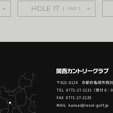
HOLE 17
PAR 3
〒621-0124 京都府亀岡市
TEL
0771-27-2131
（受付 8：0
FAX
0771-27-2135
MAIL
kansai@resol-golf.jp