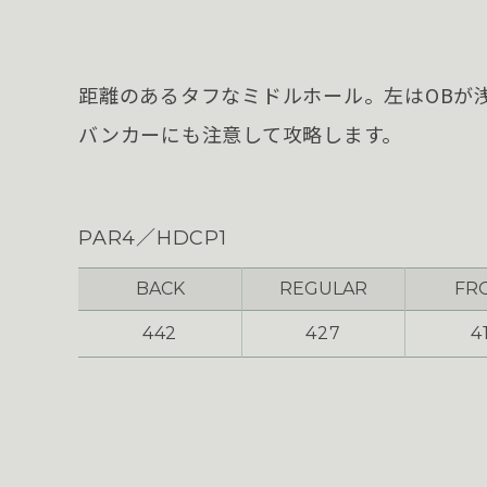
距離のあるタフなミドルホール。左はOBが
バンカーにも注意して攻略します。
PAR4／HDCP1
BACK
REGULAR
FR
442
427
4