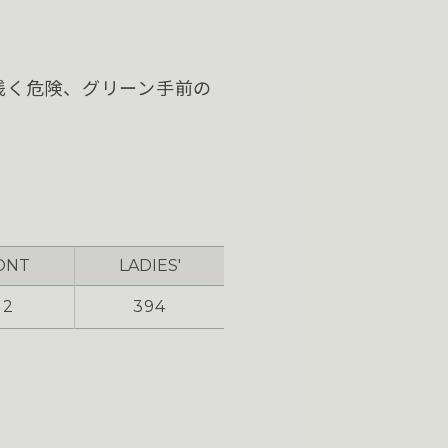
浅く危険、グリーン手前の
ONT
LADIES'
12
394