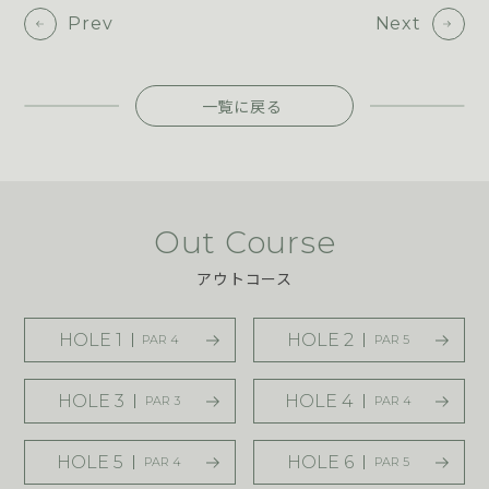
Prev
Next
一覧に戻る
Out Course
アウトコース
HOLE 1
HOLE 2
PAR 4
PAR 5
HOLE 3
HOLE 4
PAR 3
PAR 4
HOLE 5
HOLE 6
PAR 4
PAR 5