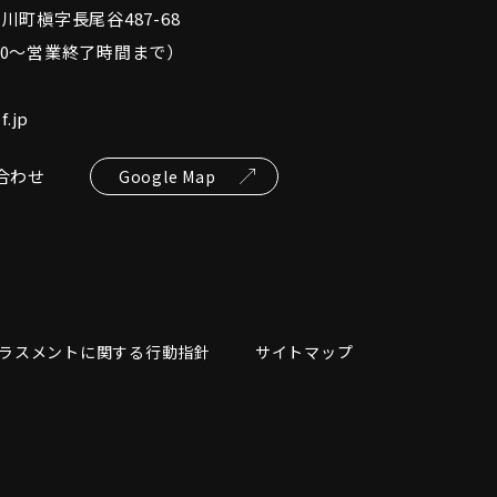
吉川町槇字長尾谷487-68
00～営業終了時間まで）
f.jp
合わせ
Google Map
ラスメントに関する行動指針
サイトマップ