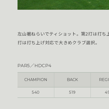
左山裾ねらいでティショット。第2打は打ち上
打は打ち上げ対応で大きめクラブ選択。
PAR5／HDCP4
CHAMPION
BACK
REG
540
519
4