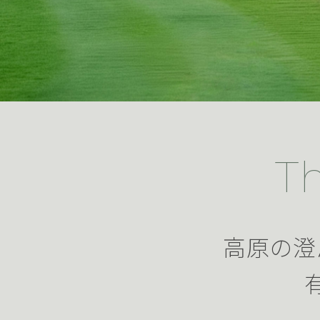
T
高原の澄