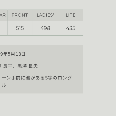
AR
FRONT
LADIES'
LITE
515
498
435
89年5月18日
澤 長平、黒澤 長夫
リーン手前に池があるS字のロング
ール