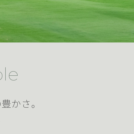
le
の豊かさ。
。