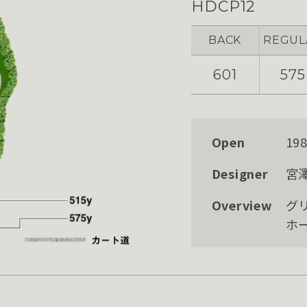
HDCP12
BACK
REGUL
601
575
Open
19
Designer
宮
Overview
グ
ホ