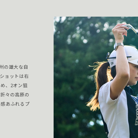
州の雄大な自
ショットは右
め、2オン狙
季折々の高原の
快感あふれるプ