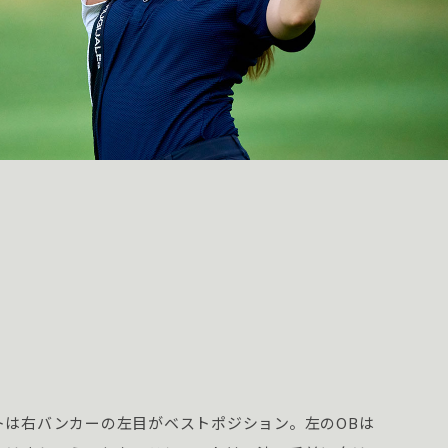
s
トは右バンカーの左目がベストポジション。左のOBは