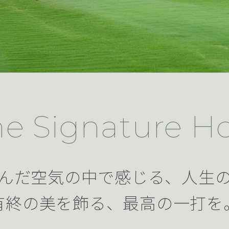
he Signature Ho
んだ空気の中で感じる、人生
有終の美を飾る、最高の一打を