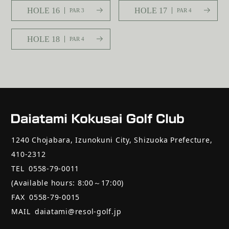
HOLE 16
HOLE 17
PAR 3
PAR 4
HOLE 18
PAR 4
1240 Chojabara, Izunokuni City, Shizuoka Prefecture,
410-2312
TEL
0558-79-0011
(Available hours: 8:00～17:00)
FAX
0558-79-0015
MAIL
daiatami@resol-golf.jp