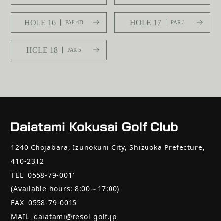
HOLE 16
HOLE 17
PAR 4D
PAR 3
HOLE 18
PAR 5
1240 Chojabara, Izunokuni City, Shizuoka Prefecture,
410-2312
TEL
0558-79-0011
(Available hours: 8:00～17:00)
FAX
0558-79-0015
MAIL
daiatami@resol-golf.jp