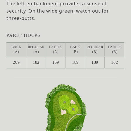
The left embankment provides a sense of
security. On the wide green, watch out for
three-putts.
PAR3／HDCP6
BACK
REGULAR
LADIES'
BACK
REGULAR
LADIES'
（A）
（A）
（A）
（B）
（B）
（B）
209
182
159
189
139
162