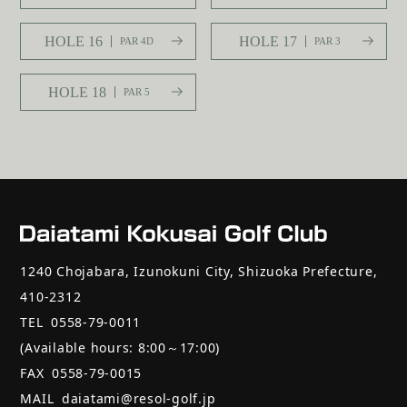
HOLE 16
HOLE 17
PAR 4D
PAR 3
HOLE 18
PAR 5
1240 Chojabara, Izunokuni City, Shizuoka Prefecture,
410-2312
TEL
0558-79-0011
(Available hours: 8:00～17:00)
FAX
0558-79-0015
MAIL
daiatami@resol-golf.jp