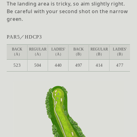
The landing area is tricky, so aim slightly right.
Be careful with your second shot on the narrow
green.
PAR5／HDCP3
BACK
REGULAR
LADIES'
BACK
REGULAR
LADIES'
（A）
（A）
（A）
（B）
（B）
（B）
523
504
440
497
414
477