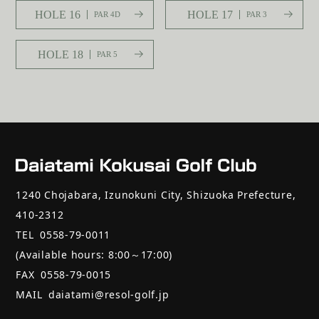
HOLE 16
HOLE 17
PAR 4D
PAR 3
HOLE 18
PAR 5
1240 Chojabara, Izunokuni City, Shizuoka Prefecture,
410-2312
TEL
0558-79-0011
(Available hours: 8:00～17:00)
FAX
0558-79-0015
MAIL
daiatami@resol-golf.jp