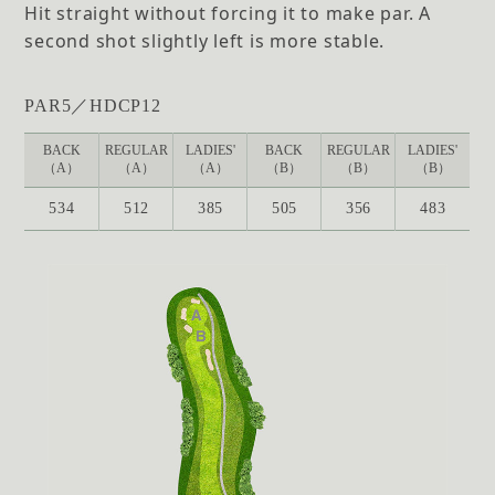
Hit straight without forcing it to make par. A
second shot slightly left is more stable.
PAR5／HDCP12
BACK
REGULAR
LADIES'
BACK
REGULAR
LADIES'
（A）
（A）
（A）
（B）
（B）
（B）
534
512
385
505
356
483